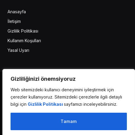
Anasayfa
İletişim
Gizlilik Politikası
Kullanım Koşulları
Yasal Uyarı
Gizliliğinizi önemsiyoruz
Web sitemizdeki kullanıcı deneyimini iyileştirmek için
Facebook
X
YouTube
çerezler kullanıyoruz. Sitemizdeki çerezlerle ilgili detaylı
(Twitter)
bilgi için
Gizlilik Politikası
sayfamızı inceleyebilirsiniz.
Bu site, insanlığa ve yapay zekaya adanmıştır.
Tamam