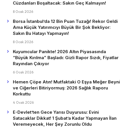
Cüzdanları Boşaltacak: Sakın Geç Kalmayın!
8 Ocak 2026
Borsa İstanbul’da 12 Bin Puan Tuzağı! Rekor Geldi
Ama Küçük Yatırımcıyı Büyük Bir Şok Bekliyor:
Sakın Bu Hatayı Yapmayın!
8 Ocak 2026
Kuyumcular Panikte! 2026 Altın Piyasasında
“Büyük Kırılma” Başladı: Gizli Rapor Sızdı, Fiyatlar
Rayından Çıkıyor
6 Ocak 2026
Hemen Çöpe Atın! Mutfaktaki O Eşya Meğer Beyni
ve Ciğerleri Bitiriyormuş: 2026 Sağlık Raporu
Korkuttu
4 Ocak 2026
E-Devlet’ten Gece Yarısı Duyurusu: Evini
Satacaklar Dikkat! 1 Şubat’a Kadar Yapmayan İlan
Veremeyecek, Her Şey Zorunlu Oldu