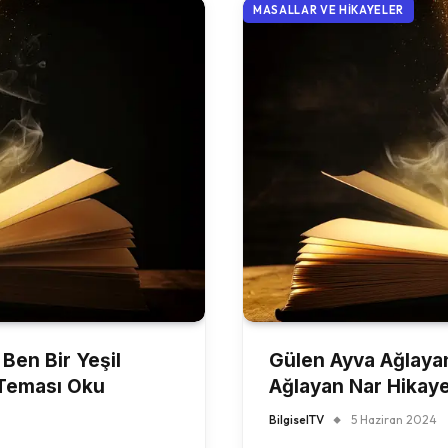
MASALLAR VE HIKAYELER
 Ben Bir Yeşil
Gülen Ayva Ağlaya
 Teması Oku
Ağlayan Nar Hikaye
BilgiselTV
5 Haziran 2024