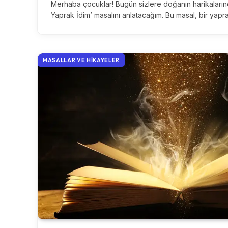
Merhaba çocuklar! Bugün sizlere doğanın harikalarında
Yaprak İdim’ masalını anlatacağım. Bu masal, bir yapr
MASALLAR VE HIKAYELER