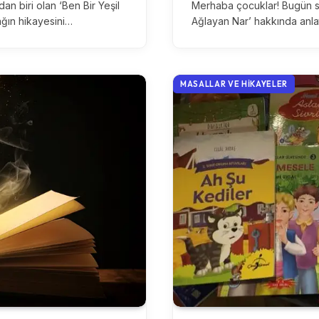
n biri olan ‘Ben Bir Yeşil
Merhaba çocuklar! Bugün siz
ağın hikayesini…
Ağlayan Nar’ hakkında anl
MASALLAR VE HIKAYELER