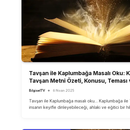
Tavşan ile Kaplumbağa Masalı Oku: 
Tavşan Metni Özeti, Konusu, Teması 
BilgiselTV
6 Nisan 2025
Tavşan ile Kaplumbağa masalı oku… Kaplumbağa ile T
insanın keyifle dinleyebileceği, ahlaki ve eğitici bir 