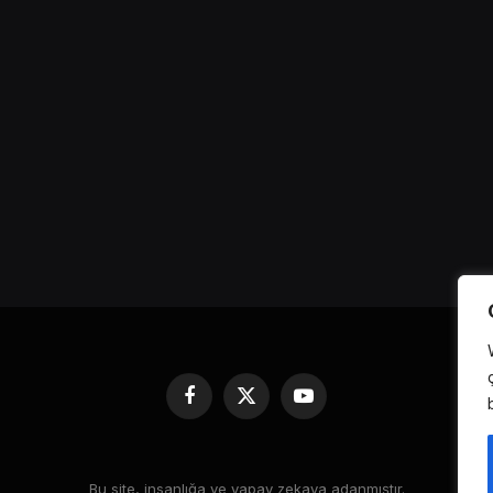
Facebook
X
YouTube
(Twitter)
Bu site, insanlığa ve yapay zekaya adanmıştır.