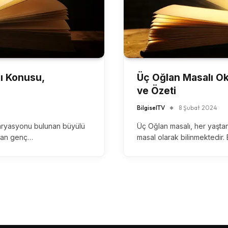
lı Konusu,
Üç Oğlan Masalı O
ve Özeti
BilgiselTV
8 Şubat 2024
varyasyonu bulunan büyülü
Üç Oğlan masalı, her yaştan 
şayan genç…
masal olarak bilinmektedir