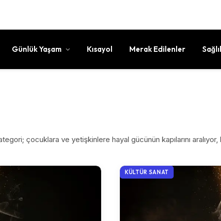
Günlük Yaşam
Kısayol
Merak Edilenler
Sağlı
egori; çocuklara ve yetişkinlere hayal gücünün kapılarını aralıyor, ka
KÜLTÜR SANAT