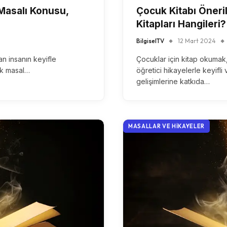
Masalı Konusu,
Çocuk Kitabı Öneri
Kitapları Hangileri?
BilgiselTV
12 Mart 2024
n insanın keyifle
Çocuklar için kitap okumak,
sik masal…
öğretici hikayelerle keyifl
gelişimlerine katkıda…
MASALLAR VE HIKAYELER