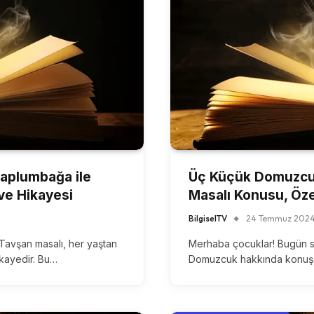
Kaplumbağa ile
Üç Küçük Domuzcu
ve Hikayesi
Masalı Konusu, Öz
BilgiselTV
24 Temmuz 202
avşan masalı, her yaştan
Merhaba çocuklar! Bugün si
hikayedir. Bu…
Domuzcuk hakkında konuşac