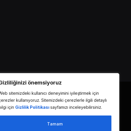
Gizliliğinizi önemsiyoruz
Web sitemizdeki kullanıcı deneyimini iyileştirmek için
çerezler kullanıyoruz. Sitemizdeki çerezlerle ilgili detaylı
bilgi için
Gizlilik Politikası
sayfamızı inceleyebilirsiniz.
Tamam