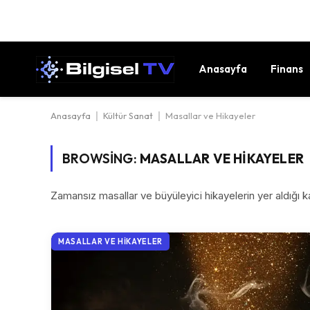
Anasayfa
Finans
Anasayfa
|
Kültür Sanat
|
Masallar ve Hikayeler
BROWSING:
MASALLAR VE HIKAYELER
Zamansız masallar ve büyüleyici hikayelerin yer aldığı kat
MASALLAR VE HIKAYELER