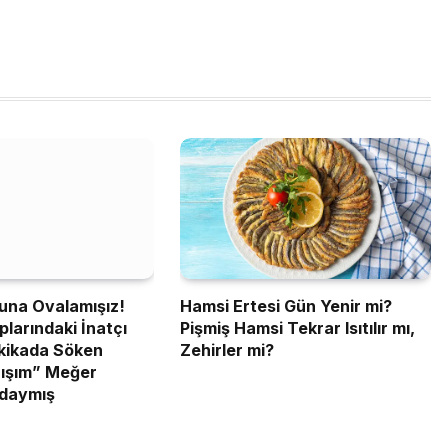
şuna Ovalamışız!
Hamsi Ertesi Gün Yenir mi?
larındaki İnatçı
Pişmiş Hamsi Tekrar Isıtılır mı,
akikada Söken
Zehirler mi?
ışım” Meğer
ındaymış