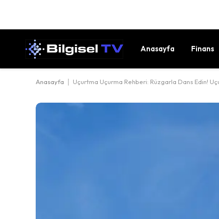
Anasayfa
Finans
Anasayfa
|
Uçurtma Uçurma Rehberi: Rüzgarla Dans Edin! Uçu