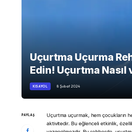
Uçurtma Uçurma Reh
Edin! Uçurtma Nasıl 
8 Şubat 2024
KISAYOL
Uçurtma uçurmak, hem çocukların hem 
PAYLAŞ
aktivitedir. Bu eğlenceli etkinlik, öze
vazgeçilmezdir. Bu rehberde, uçurtm