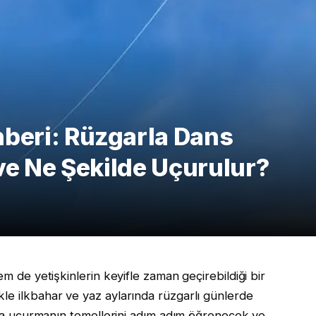
beri: Rüzgarla Dans
ve Ne Şekilde Uçurulur?
de yetişkinlerin keyifle zaman geçirebildiği bir
llikle ilkbahar ve yaz aylarında rüzgarlı günlerde
a uçurmanın temellerini adım adım öğrenecek ve