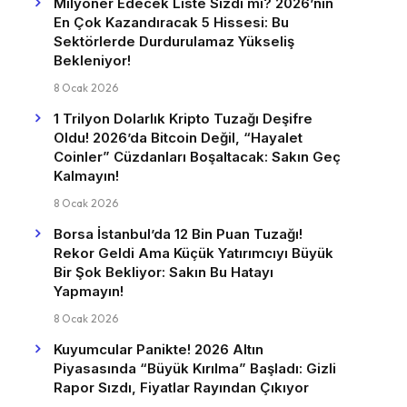
Milyoner Edecek Liste Sızdı mı? 2026’nın
En Çok Kazandıracak 5 Hissesi: Bu
Sektörlerde Durdurulamaz Yükseliş
Bekleniyor!
8 Ocak 2026
1 Trilyon Dolarlık Kripto Tuzağı Deşifre
Oldu! 2026’da Bitcoin Değil, “Hayalet
Coinler” Cüzdanları Boşaltacak: Sakın Geç
Kalmayın!
8 Ocak 2026
Borsa İstanbul’da 12 Bin Puan Tuzağı!
Rekor Geldi Ama Küçük Yatırımcıyı Büyük
Bir Şok Bekliyor: Sakın Bu Hatayı
Yapmayın!
8 Ocak 2026
Kuyumcular Panikte! 2026 Altın
Piyasasında “Büyük Kırılma” Başladı: Gizli
Rapor Sızdı, Fiyatlar Rayından Çıkıyor