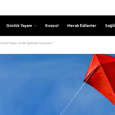
Günlük Yaşam
Kısayol
Merak Edilenler
Sağlı
rtma Nasıl ve Ne Şekilde Uçurulur?