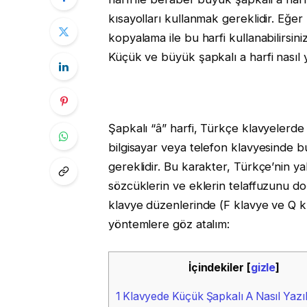
kısayolları kullanmak gereklidir. Eğer
kopyalama ile bu harfi kullanabilirsin
Küçük ve büyük şapkalı a harfi nasıl y
Şapkalı “â” harfi, Türkçe klavyelerd
bilgisayar veya telefon klavyesinde b
gereklidir. Bu karakter, Türkçe’nin y
sözcüklerin ve eklerin telaffuzunu doğr
klavye düzenlerinde (F klavye ve Q kla
yöntemlere göz atalım:
İçindekiler
[
gizle
]
1
Klavyede Küçük Şapkalı A Nasıl Yazıl