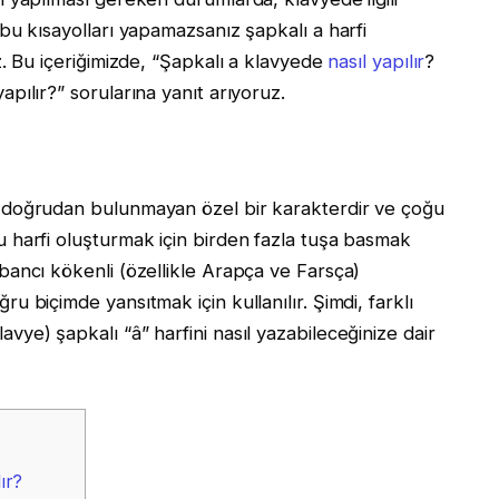
 bu kısayolları yapamazsanız şapkalı a harfi
iz. Bu içeriğimizde, “Şapkalı a klavyede
nasıl yapılır
?
apılır?” sorularına yanıt arıyoruz.
e doğrudan bulunmayan özel bir karakterdir ve çoğu
u harfi oluşturmak için birden fazla tuşa basmak
abancı kökenli (özellikle Arapça ve Farsça)
u biçimde yansıtmak için kullanılır. Şimdi, farklı
vye) şapkalı “â” harfini nasıl yazabileceğinize dair
ır?