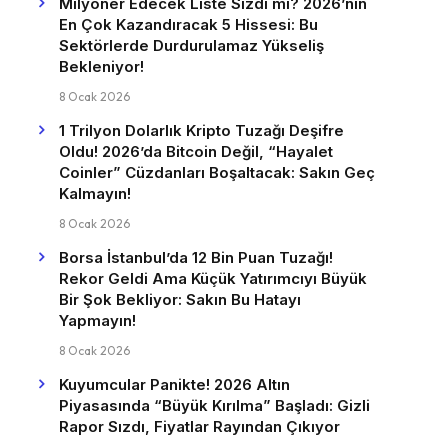
Milyoner Edecek Liste Sızdı mı? 2026’nın
En Çok Kazandıracak 5 Hissesi: Bu
Sektörlerde Durdurulamaz Yükseliş
Bekleniyor!
8 Ocak 2026
1 Trilyon Dolarlık Kripto Tuzağı Deşifre
Oldu! 2026’da Bitcoin Değil, “Hayalet
Coinler” Cüzdanları Boşaltacak: Sakın Geç
Kalmayın!
8 Ocak 2026
Borsa İstanbul’da 12 Bin Puan Tuzağı!
Rekor Geldi Ama Küçük Yatırımcıyı Büyük
Bir Şok Bekliyor: Sakın Bu Hatayı
Yapmayın!
8 Ocak 2026
Kuyumcular Panikte! 2026 Altın
Piyasasında “Büyük Kırılma” Başladı: Gizli
Rapor Sızdı, Fiyatlar Rayından Çıkıyor