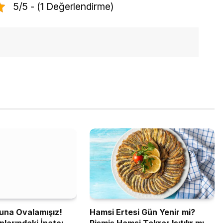
5/5 - (1 Değerlendirme)
şuna Ovalamışız!
Hamsi Ertesi Gün Yenir mi?