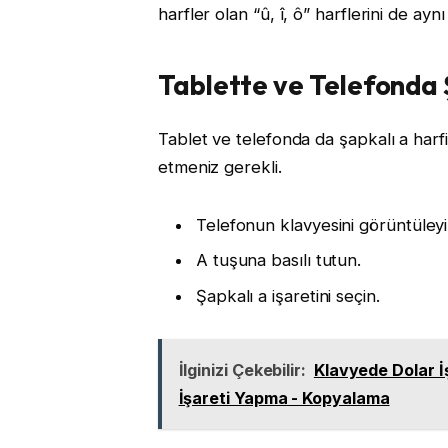
harfler olan “û, î, ô” harflerini de ayn
Tablette ve Telefonda Ş
Tablet ve telefonda da şapkalı a harfi 
etmeniz gerekli.
Telefonun klavyesini görüntüleyi
A tuşuna basılı tutun.
Şapkalı a işaretini seçin.
İlginizi Çekebilir:
Klavyede Dolar İş
İşareti Yapma - Kopyalama