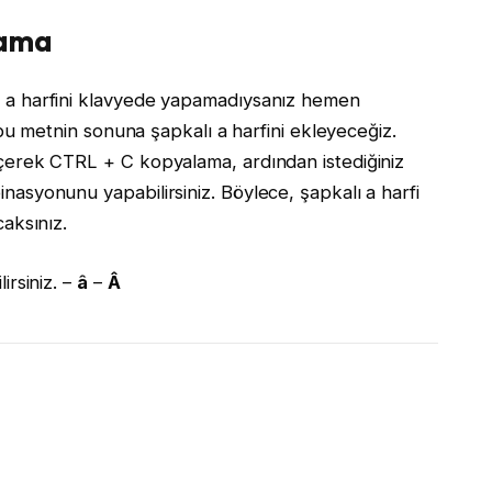
lama
 a harfini klavyede yapamadıysanız hemen
n bu metnin sonuna şapkalı a harfini ekleyeceğiz.
çerek CTRL + C kopyalama, ardından istediğiniz
asyonunu yapabilirsiniz. Böylece, şapkalı a harfi
caksınız.
irsiniz. –
â
–
Â