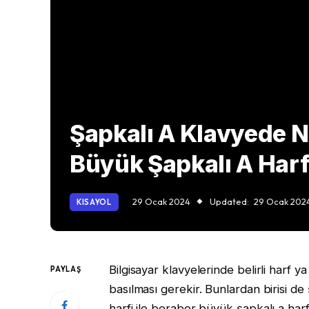
Şapkalı A Klavyede N
Büyük Şapkalı A Harfi
29 Ocak 2024
Updated:
29 Ocak 202
KISAYOL
Bilgisayar klavyelerinde belirli harf ya
PAYLAŞ
basılması gerekir. Bunlardan birisi de 
harfi ile beraber büyük şapkalı a harf