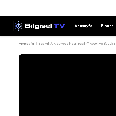
Anasayfa
Finans
Anasayfa
|
Şapkalı A Klavyede Nasıl Yapılır? Küçük ve Büyük Şa