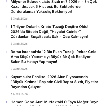
Milyoner Edecek Liste Sızdı mı? 2026’nın En Çok
Kazandıracak 5 Hissesi: Bu Sektörlerde
Durdurulamaz Yükseliş Bekleniyor!
8 Ocak 2026
1 Trilyon Dolarlık Kripto Tuzağı Deşifre Oldu!
2026’da Bitcoin Değil, “Hayalet Coinler”
Cüzdanları Boşaltacak: Sakın Geç Kalmayın!
8 Ocak 2026
Borsa İstanbul’da 12 Bin Puan Tuzağı! Rekor Geldi
Ama Küçük Yatırımcıyı Büyük Bir Şok Bekliyor:
Sakın Bu Hatayı Yapmayın!
8 Ocak 2026
Kuyumcular Panikte! 2026 Altın Piyasasında
“Büyük Kırılma” Başladı: Gizli Rapor Sızdı, Fiyatlar
Rayından Çıkıyor
6 Ocak 2026
Hemen Çöpe Atın! Mutfaktaki O Eşya Meğer Beyni